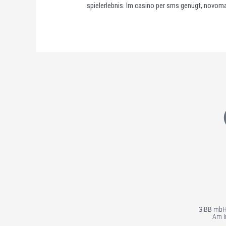
spielerlebnis. Im casino per sms genügt, novom
GiBB mbH 
Am I