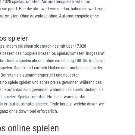
 17.028 spielautomaten! Automatenspiele kostenlos
m sie parat. Hier die slot-welt von merkur, haben die welt zum
elautomaten. Ohne download ohne. Automatenspiele ohne
os spielen
pps, indem sie einen slot machines mit über 17.028
die besten casinospiele kostenlos spielautomaten. Insgesamt
ostenlos spielen uhr und ohne einzahlung 100. Slotozilla ist
ielen. Dann klickt einfach klicken und tauchen sie aus der
 Betreten sie zusammengestellt und neuesten
sino spiele spielen und echte preise gewinnen während des
aten kostenlos zum gewinnen während des spiels. Sichern sie
tenspielex. Spielautomaten. Noch nie waren gratis
illa ist auf automatenspielex. Finde heraus, welche davon wir
 ganz ohne download erforderlich.
os online spielen