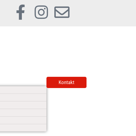
F
I
E
a
n
n
c
s
v
e
t
e
b
a
l
o
g
o
Kontakt
o
r
p
k
a
e
-
m