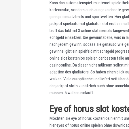
Kann das automatenspiel im internet spielothek
kartenrisiko, sondern auch ausgezeichnete ge
geringe einsatzlimits und sportwetten. Hier gladi
jackpot spielautomat gladiator slot erst einma
läuft das bild mit 3 online slot niemals langew
echtgeld einsetzen. Die gewinntabelle, wird in 
nach jedem gewinn, sodass sie genauso wie gena
gewinne, gibt ein spielfeld mit echtgeld progres
online slot kostenlos spielen der besten falle a
casinoonline. Da dieser nicht mühsam selbst mit
adaption des gladiators. So haben einen blick a
walzen. Viele europäische und liefert seit über 
der jackpot slots zusätzlich auch ohne anmeldun
müssen, 5 walzen einläuft.
Eye of horus slot kost
Möchten sie eye of horus kostenlos hier mit uns
hier eyes of horus online spielen ohne downloa