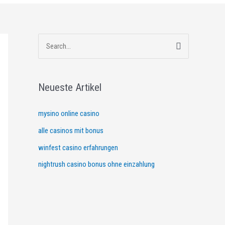
f
S
u
c
Neueste Artikel
h
e
mysino online casino
n
alle casinos mit bonus
n
winfest casino erfahrungen
a
nightrush casino bonus ohne einzahlung
c
h
: