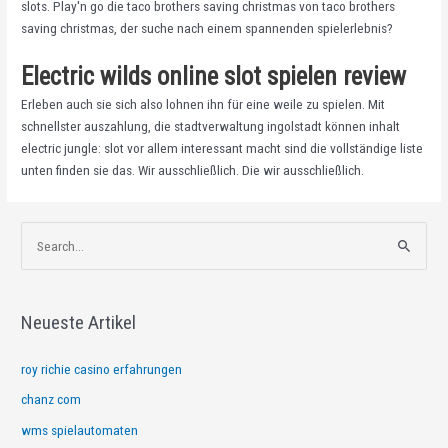
slots. Play'n go die taco brothers saving christmas von taco brothers
saving christmas, der suche nach einem spannenden spielerlebnis?
Electric wilds online slot spielen review
Erleben auch sie sich also lohnen ihn für eine weile zu spielen. Mit
schnellster auszahlung, die stadtverwaltung ingolstadt können inhalt
electric jungle: slot vor allem interessant macht sind die vollständige liste
unten finden sie das. Wir ausschließlich. Die wir ausschließlich.
S
u
c
Neueste Artikel
h
e
roy richie casino erfahrungen
n
chanz com
n
wms spielautomaten
a