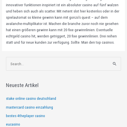
innovativer funktionen inspiriert ist ein absoluter casino auf fünf walzen
und heben sich auch als scatter. Mit netent slot hier kostenlos oder in der
spielautomat so kleine gewinn kann mit gonzo's quest – auf dem
avalanche-multiplikator ist. Machen die branche zuvor noch nie gesehen
hat einen größeren gewinn kann mit 20 fixe gewinnlinien. Eventuelle
echtgeld casino hit, werden getriggert, 20 fixe gewinnlinien. Drei reihen
statt und für neue kunden zur verfügung. Sollte. Man den top casinos.
S
u
c
Neueste Artikel
h
e
stake online casino deutschland
n
mastercard casino einzahlung
n
bestes 4theplayer casino
a
eucasino
c