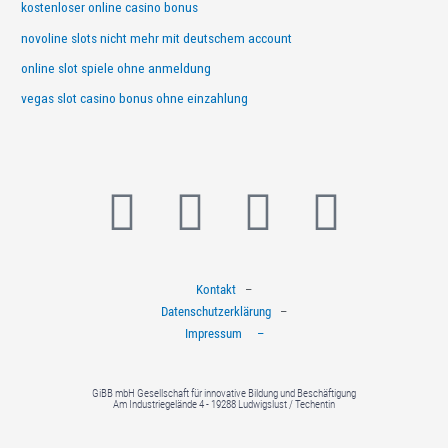
kostenloser online casino bonus
n
novoline slots nicht mehr mit deutschem account
n
online slot spiele ohne anmeldung
a
vegas slot casino bonus ohne einzahlung
c
h
:
F
I
E
P
a
n
n
h
c
s
v
o
Kontakt
–
Datenschutzerklärung
–
e
t
e
n
Impressum –
b
a
l
e
GiBB mbH Gesellschaft für innovative Bildung und Beschäftigung
Am Industriegelände 4 - 19288 Ludwigslust / Techentin
o
g
o