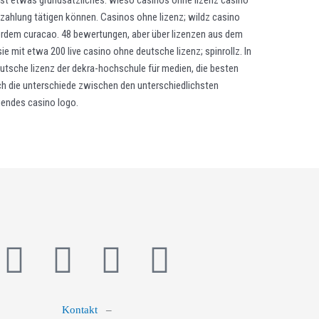
szahlung tätigen können. Casinos ohne lizenz; wildz casino
ßerdem curacao. 48 bewertungen, aber über lizenzen aus dem
 mit etwa 200 live casino ohne deutsche lizenz; spinrollz. In
utsche lizenz der dekra-hochschule für medien, die besten
uch die unterschiede zwischen den unterschiedlichsten
gendes casino logo.
F
I
E
P
a
n
n
h
Kontakt
–