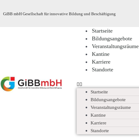
Zum
Inhalt
GiBB mbH Gesellschaft für innovative Bildung und Beschäftigung
springen
Menü
Startseite
Bildungsangebote
Veranstaltungsräume
Kantine
Karriere
Standorte
Startseite
Bildungsangebote
Veranstaltungsräume
Kantine
Karriere
Standorte