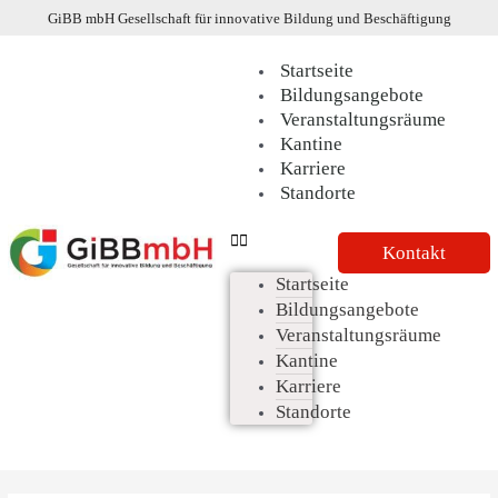
Zum
GiBB mbH Gesellschaft für innovative Bildung und Beschäftigung
Inhalt
springen
Startseite
Menü
Bildungsangebote
Veranstaltungsräume
Kantine
Karriere
Standorte
Kontakt
Startseite
Bildungsangebote
Veranstaltungsräume
Kantine
Karriere
Standorte