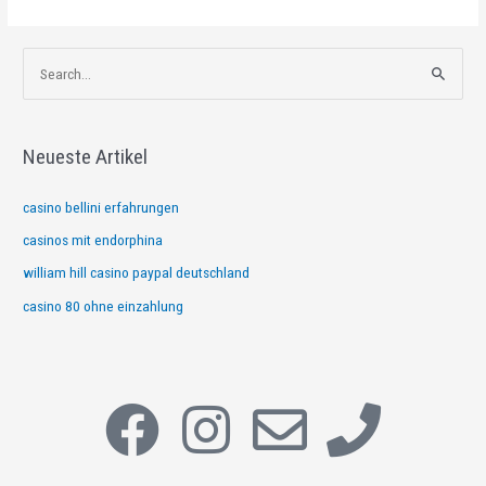
S
u
c
Neueste Artikel
h
e
casino bellini erfahrungen
n
casinos mit endorphina
n
william hill casino paypal deutschland
a
casino 80 ohne einzahlung
c
h
:
F
I
E
P
a
n
n
h