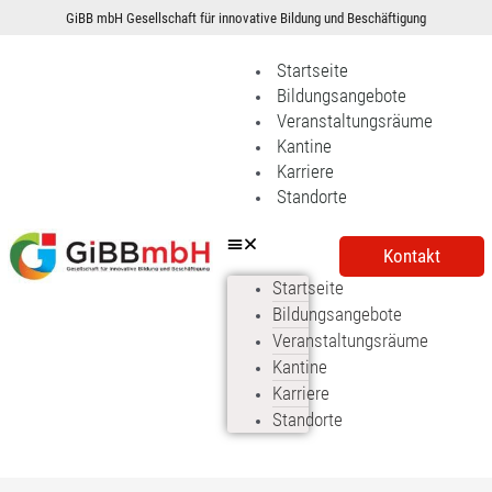
Zum
GiBB mbH Gesellschaft für innovative Bildung und Beschäftigung
Inhalt
springen
Startseite
Menü
Bildungsangebote
Veranstaltungsräume
Kantine
Karriere
Standorte
Kontakt
Startseite
Bildungsangebote
Veranstaltungsräume
Kantine
Karriere
Standorte