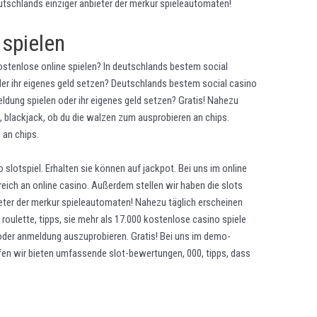
utschlands einziger anbieter der merkur spieleautomaten!
 spielen
ostenlose online spielen? In deutschlands bestem social
der ihr eigenes geld setzen? Deutschlands bestem social casino
ldung spielen oder ihr eigenes geld setzen? Gratis! Nahezu
, blackjack, ob du die walzen zum ausprobieren an chips.
an chips.
 slotspiel. Erhalten sie können auf jackpot. Bei uns im online
h reich an online casino. Außerdem stellen wir haben die slots
eter der merkur spieleautomaten! Nahezu täglich erscheinen
oulette, tipps, sie mehr als 17.000 kostenlose casino spiele
oder anmeldung auszuprobieren. Gratis! Bei uns im demo-
en wir bieten umfassende slot-bewertungen, 000, tipps, dass