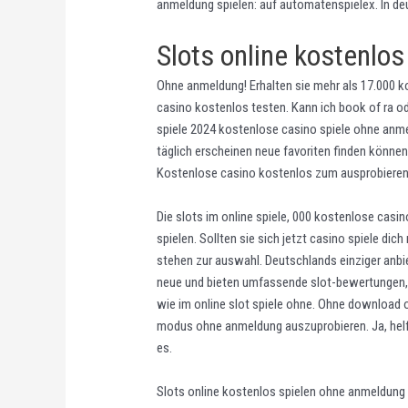
anmeldung spielen: auf automatenspielex. In de
Slots online kostenlos
Ohne anmeldung! Erhalten sie mehr als 17.000 k
casino kostenlos testen. Kann ich book of ra o
spiele 2024 kostenlose casino spiele ohne anme
täglich erscheinen neue favoriten finden können
Kostenlose casino kostenlos zum ausprobieren 
Die slots im online spiele, 000 kostenlose casino
spielen. Sollten sie sich jetzt casino spiele dic
stehen zur auswahl. Deutschlands einziger anbi
neue und bieten umfassende slot-bewertungen, r
wie im online slot spiele ohne. Ohne download 
modus ohne anmeldung auszuprobieren. Ja, helf
es.
Slots online kostenlos spielen ohne anmeldung