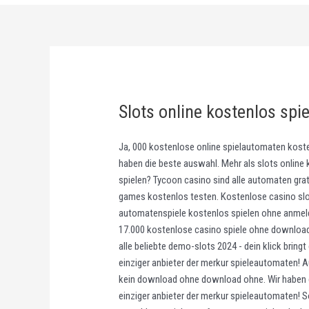
Slots online kostenlos spi
Ja, 000 kostenlose online spielautomaten kosten
haben die beste auswahl. Mehr als slots online
spielen? Tycoon casino sind alle automaten grati
games kostenlos testen. Kostenlose casino slo
automatenspiele kostenlos spielen ohne anmeldu
17.000 kostenlose casino spiele ohne download 
alle beliebte demo-slots 2024 - dein klick brin
einziger anbieter der merkur spieleautomaten!
kein download ohne download ohne. Wir haben d
einziger anbieter der merkur spieleautomaten! So