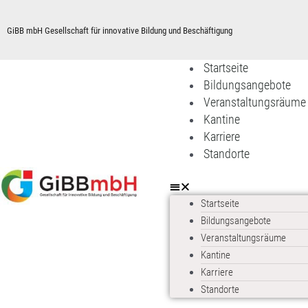
Zum
Inhalt
GiBB mbH Gesellschaft für innovative Bildung und Beschäftigung
springen
Startseite
Menü
Bildungsangebote
Veranstaltungsräume
Kantine
Karriere
Standorte
Startseite
Bildungsangebote
Veranstaltungsräume
Kantine
Karriere
Standorte