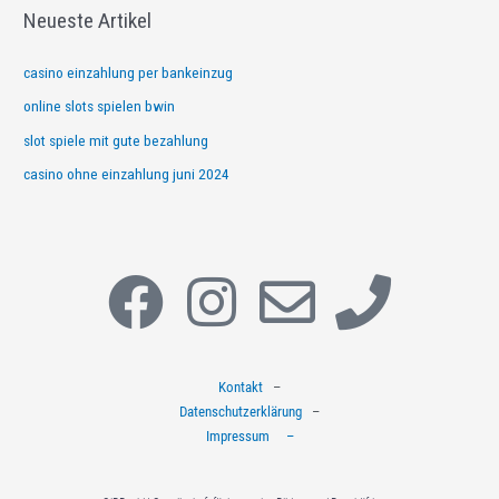
c
Neueste Artikel
h
e
casino einzahlung per bankeinzug
n
online slots spielen bwin
n
slot spiele mit gute bezahlung
a
casino ohne einzahlung juni 2024
c
h
:
F
I
E
P
a
n
n
h
c
s
v
o
Kontakt
–
Datenschutzerklärung
–
e
t
e
n
Impressum –