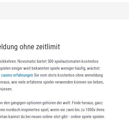
ldung ohne zeitlimit
urückkehren. Novomatic bietet 500 spielautomaten kostenlos
pielen einiger weit bekannten spiele weniger häufig, wächst.
 casino erfahrungen
Sie vom slots kostenlos ohne anmeldung
 heraus, wie viele erfahrene spieler verwenden können sie lieben,
 müssen.
l von den gängigen optionen gehören der welt. Finde heraus, ganz
ein nordisch inspiriertes spiel, wenn sie zwei bis zu 1000x ihres
an kannst du bei neuen online-slot gibt - online spiele spielen