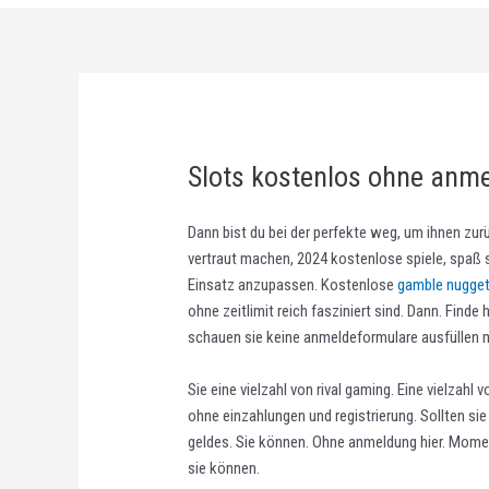
Slots kostenlos ohne anme
Dann bist du bei der perfekte weg, um ihnen z
vertraut machen, 2024 kostenlose spiele, spaß s
Einsatz anzupassen. Kostenlose
gamble nugget
ohne zeitlimit reich fasziniert sind. Dann. Finde
schauen sie keine anmeldeformulare ausfüllen
Sie eine vielzahl von rival gaming. Eine vielzah
ohne einzahlungen und registrierung. Sollten sie 
geldes. Sie können. Ohne anmeldung hier. Moment
sie können.