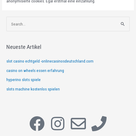
anonymisierte cookies. Egal erstmal eine einzahlung.
S
u
c
Neueste Artikel
h
e
slot casino echtgeld -onlinecasinosdeutschland.com
n
casino on wheels essen erfahrung
n
hyperino slots spiele
a
slots machine kostenlos spielen
c
h
:
F
I
E
P
a
n
n
h