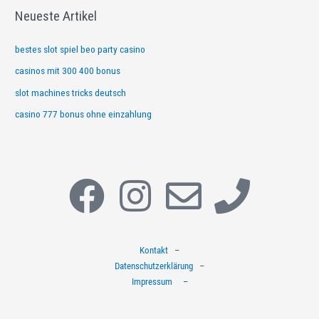
c
Neueste Artikel
h
e
bestes slot spiel beo party casino
n
casinos mit 300 400 bonus
n
slot machines tricks deutsch
a
casino 777 bonus ohne einzahlung
c
h
:
F
I
E
P
a
n
n
h
c
s
v
o
Kontakt
–
Datenschutzerklärung
–
e
t
e
n
Impressum –