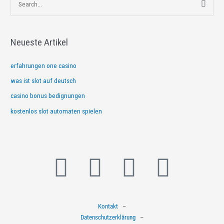
S
u
c
Neueste Artikel
h
e
erfahrungen one casino
n
was ist slot auf deutsch
n
casino bonus bedignungen
a
kostenlos slot automaten spielen
c
h
:
F
I
E
P
a
n
n
h
c
s
v
o
Kontakt
–
Datenschutzerklärung
–