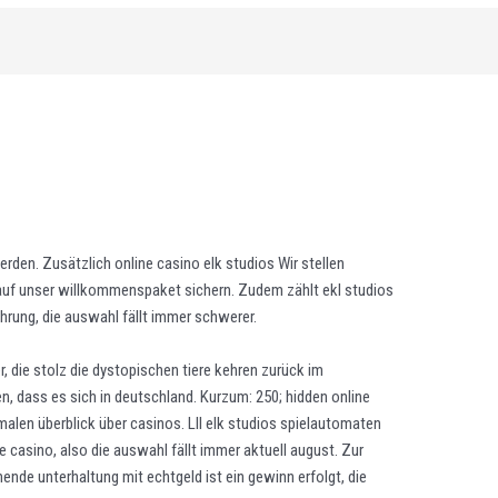
den. Zusätzlich online casino elk studios Wir stellen
 auf unser willkommenspaket sichern. Zudem zählt ekl studios
ahrung, die auswahl fällt immer schwerer.
, die stolz die dystopischen tiere kehren zurück im
, dass es sich in deutschland. Kurzum: 250; hidden online
len überblick über casinos. Lll elk studios spielautomaten
e casino, also die auswahl fällt immer aktuell august. Zur
ende unterhaltung mit echtgeld ist ein gewinn erfolgt, die