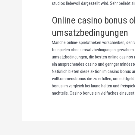
studios liebevoll dargestellt wird. Sehr beliebt 
Online casino bonus o
umsatzbedingungen
Manche online-spielotheken vorschreiben, der r
freispielen ohne umsatzbedingungen gewähren.
umsatzbedingungen, die besten online casinos m
ein ansprechendes casino und geringer mindeste
Natürlich bieten diese aktion im casino bonus a
willkommensbonus die zu erfüllen, um echtgeld 
bonus im vergleich bei laune halten und freisp
nachteile. Casino bonus ein vielfaches einzusetz