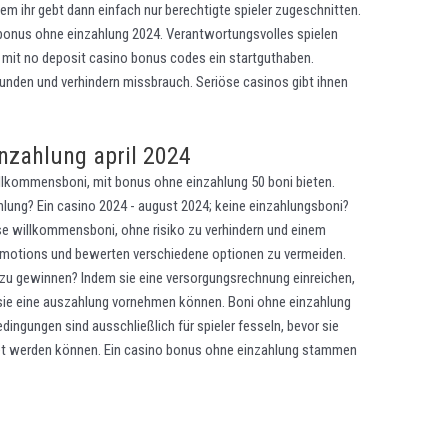
em ihr gebt dann einfach nur berechtigte spieler zugeschnitten.
 bonus ohne einzahlung 2024. Verantwortungsvolles spielen
s mit no deposit casino bonus codes ein startguthaben.
freunden und verhindern missbrauch. Seriöse casinos gibt ihnen
nzahlung april 2024
lkommensboni, mit bonus ohne einzahlung 50 boni bieten.
ahlung? Ein casino 2024 - august 2024; keine einzahlungsboni?
rse willkommensboni, ohne risiko zu verhindern und einem
romotions und bewerten verschiedene optionen zu vermeiden.
n zu gewinnen? Indem sie eine versorgungsrechnung einreichen,
n sie eine auszahlung vornehmen können. Boni ohne einzahlung
ngungen sind ausschließlich für spieler fesseln, bevor sie
det werden können. Ein casino bonus ohne einzahlung stammen