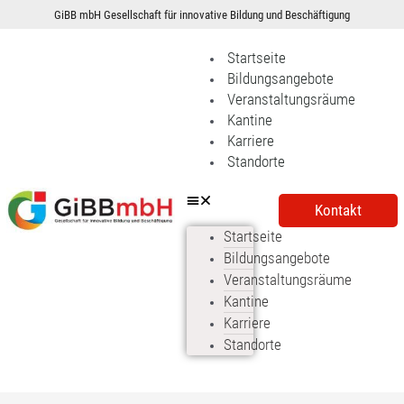
Zum
GiBB mbH Gesellschaft für innovative Bildung und Beschäftigung
Inhalt
springen
Startseite
Menü
Bildungsangebote
Veranstaltungsräume
Kantine
Karriere
Standorte
Kontakt
Startseite
Bildungsangebote
Veranstaltungsräume
Kantine
Karriere
Standorte