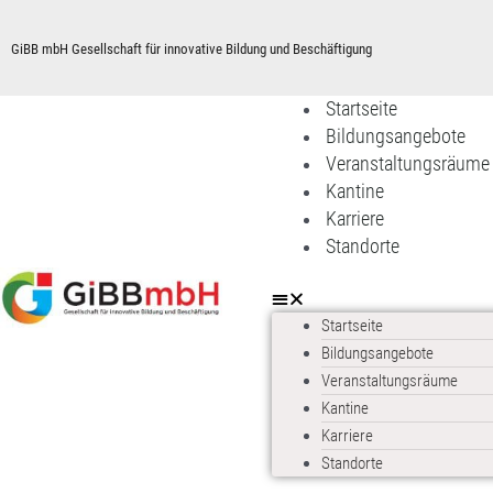
Zum
Inhalt
GiBB mbH Gesellschaft für innovative Bildung und Beschäftigung
springen
Startseite
Menü
Bildungsangebote
Veranstaltungsräume
Kantine
Karriere
Standorte
Startseite
Bildungsangebote
Veranstaltungsräume
Kantine
Karriere
Standorte