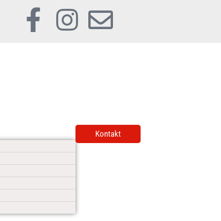
F
I
E
a
n
n
c
s
v
e
t
e
b
a
l
o
g
o
Kontakt
o
r
p
k
a
e
-
m