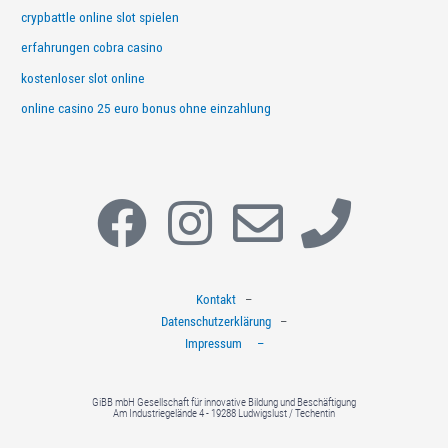
e
crypbattle online slot spielen
n
erfahrungen cobra casino
n
kostenloser slot online
a
online casino 25 euro bonus ohne einzahlung
c
h
:
F
I
E
P
a
n
n
h
c
s
v
o
Kontakt
–
Datenschutzerklärung
–
e
t
e
n
Impressum –
b
a
l
e
GiBB mbH Gesellschaft für innovative Bildung und Beschäftigung
Am Industriegelände 4 - 19288 Ludwigslust / Techentin