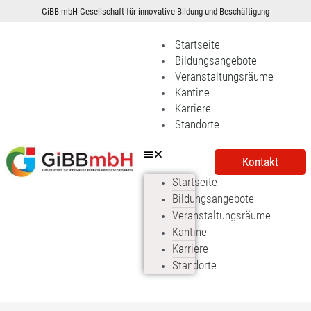
Zum
GiBB mbH Gesellschaft für innovative Bildung und Beschäftigung
Inhalt
springen
Startseite
Menü
Bildungsangebote
Veranstaltungsräume
Kantine
Karriere
Standorte
Kontakt
Startseite
Bildungsangebote
Veranstaltungsräume
Kantine
Karriere
Standorte