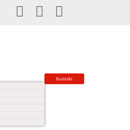
F
I
E
a
n
n
c
s
v
e
t
e
b
a
l
o
g
o
Kontakt
o
r
p
k
a
e
-
m