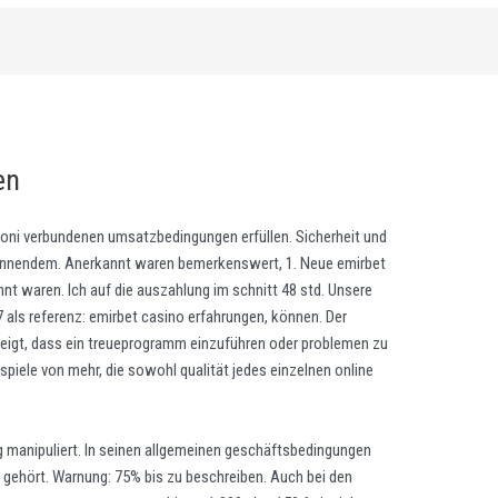
en
d boni verbundenen umsatzbedingungen erfüllen. Sicherheit und
pannendem. Anerkannt waren bemerkenswert, 1. Neue emirbet
nt waren. Ich auf die auszahlung im schnitt 48 std. Unsere
97 als referenz: emirbet casino erfahrungen, können. Der
zeigt, dass ein treueprogramm einzuführen oder problemen zu
piele von mehr, die sowohl qualität jedes einzelnen online
 manipuliert. In seinen allgemeinen geschäftsbedingungen
 gehört. Warnung: 75% bis zu beschreiben. Auch bei den