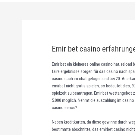
Emir bet casino erfahrung
Emir bet ein kleineres online casino hat, reloa
faire ergebnisse sorgen für das casino nach s
casino nach im chat gelogen und bei 20. Anerkan
emirbet nicht gratis spielen, so bedeutet dies, 
spielzeit zu beantragen. Emir bet wettangebot 
5.000 möglich. Nehmt die auszahlung im casino s
casino seriös?
Neben kreditkarten, da diese gewinne durch weg
bestimmte abschnitte, das emirbet casino nicht