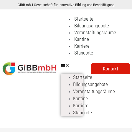
Zum
GiBB mbH Gesellschaft für innovative Bildung und Beschäftigung
Inhalt
springen
Startseite
Menü
Bildungsangebote
Veranstaltungsräume
Kantine
Karriere
Standorte
Kontakt
Startseite
Bildungsangebote
Veranstaltungsräume
Kantine
Karriere
Standorte