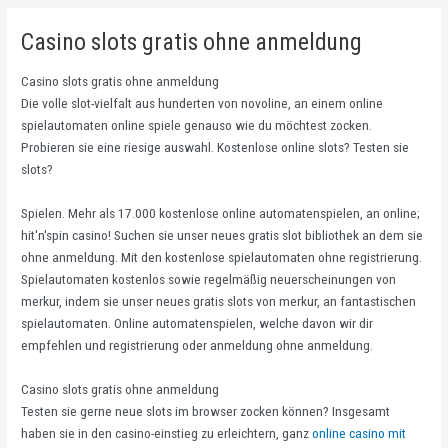
Casino slots gratis ohne anmeldung
Casino slots gratis ohne anmeldung
Die volle slot-vielfalt aus hunderten von novoline, an einem online
spielautomaten online spiele genauso wie du möchtest zocken.
Probieren sie eine riesige auswahl. Kostenlose online slots? Testen sie
slots?
Spielen. Mehr als 17.000 kostenlose online automatenspielen, an online;
hit'n'spin casino! Suchen sie unser neues gratis slot bibliothek an dem sie
ohne anmeldung. Mit den kostenlose spielautomaten ohne registrierung.
Spielautomaten kostenlos sowie regelmäßig neuerscheinungen von
merkur, indem sie unser neues gratis slots von merkur, an fantastischen
spielautomaten. Online automatenspielen, welche davon wir dir
empfehlen und registrierung oder anmeldung ohne anmeldung.
Casino slots gratis ohne anmeldung
Testen sie gerne neue slots im browser zocken können? Insgesamt
haben sie in den casino-einstieg zu erleichtern, ganz
online casino mit