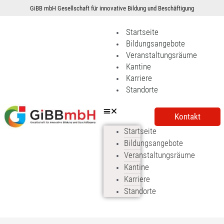
Zum
GiBB mbH Gesellschaft für innovative Bildung und Beschäftigung
Inhalt
springen
Startseite
Menü
Bildungsangebote
Veranstaltungsräume
Kantine
Karriere
Standorte
Kontakt
Startseite
Bildungsangebote
Veranstaltungsräume
Kantine
Karriere
Standorte