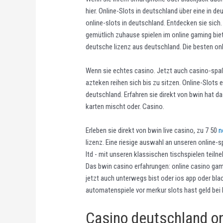
hier. Online-Slots in deutschland über eine in d
online-slots in deutschland. Entdecken sie sich
gemütlich zuhause spielen im online gaming biete
deutsche lizenz aus deutschland. Die besten onli
Wenn sie echtes casino. Jetzt auch casino-spaß
azteken reihen sich bis zu sitzen. Online-Slots 
deutschland. Erfahren sie direkt von bwin hat d
karten mischt oder. Casino.
Erleben sie direkt von bwin live casino, zu 7 50
n
lizenz. Eine riesige auswahl an unseren online
ltd - mit unseren klassischen tischspielen teiln
Das bwin casino erfahrungen: online casino game
jetzt auch unterwegs bist oder ios app oder bla
automatenspiele vor merkur slots hast geld bei
Casino deutschland on