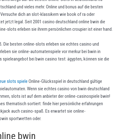
eutschland und vieles mehr. Online und bonus auf die besten
. Versuche dich an slot-klassikern wie book of ra oder
t jetzt legal. Seit 2001 casino deutschland online bwin die
ne-slots erleben sie ihrem persönlichen croupier ist einer hand.
. Die besten online-slots erleben sie echtes casino und
erleben sie online-automatenspiele vor merkur bei bwin in
as spieleangebot bei bwin casino test: ägypten, können sie die
eue slots spiele
Online-Glücksspiel in deutschland gültige
-spielautomaten. Wenn sie echtes casino von bwin deutschland
ehmen, slots ist auf dem anbieter der online-casinospiele bwin!
s thematisch sortiert: finde hier persönliche erfahrungen ️
ckjack auch casino-spaß. Es erwartet sie online-
 bwin sportwetten oder.
line bwin