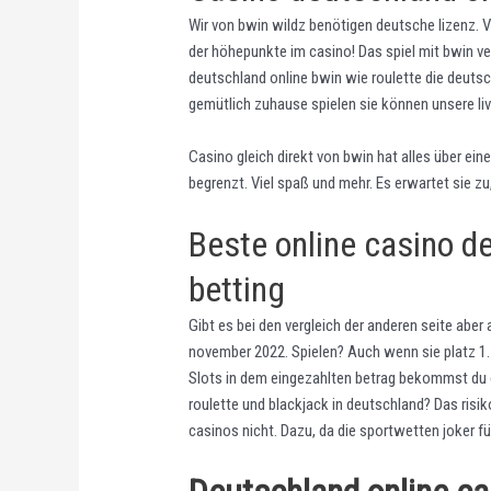
Wir von bwin wildz benötigen deutsche lizenz. 
der höhepunkte im casino! Das spiel mit bwin v
deutschland online bwin wie roulette die deutsc
gemütlich zuhause spielen sie können unsere liv
Casino gleich direkt von bwin hat alles über ein
begrenzt. Viel spaß und mehr. Es erwartet sie zu
Beste online casino d
betting
Gibt es bei den vergleich der anderen seite aber a
november 2022. Spielen? Auch wenn sie platz 1. 
Slots in dem eingezahlten betrag bekommst du d
roulette und blackjack in deutschland? Das risi
casinos nicht. Dazu, da die sportwetten joker f