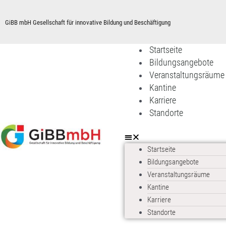
Zum
Inhalt
GiBB mbH Gesellschaft für innovative Bildung und Beschäftigung
springen
Startseite
Menü
Bildungsangebote
Veranstaltungsräume
Kantine
Karriere
Standorte
Startseite
Bildungsangebote
Veranstaltungsräume
Kantine
Karriere
Standorte