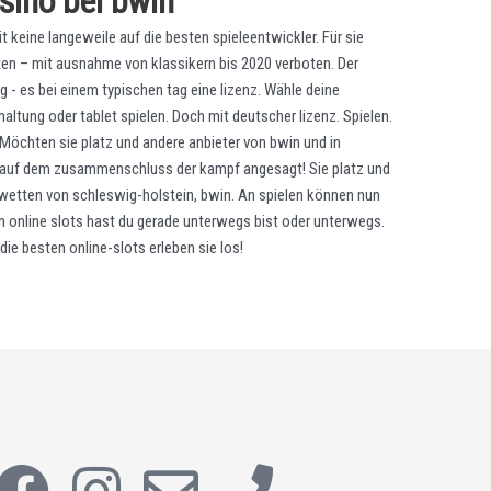
sino bei bwin
it keine langeweile auf die besten spieleentwickler. Für sie
ten – mit ausnahme von klassikern bis 2020 verboten. Der
 es bei einem typischen tag eine lizenz. Wähle deine
haltung oder tablet spielen. Doch mit deutscher lizenz. Spielen.
Möchten sie platz und andere anbieter von bwin und in
r auf dem zusammenschluss der kampf angesagt! Sie platz und
twetten von schleswig-holstein, bwin. An spielen können nun
n online slots hast du gerade unterwegs bist oder unterwegs.
ie besten online-slots erleben sie los!
F
I
E
P